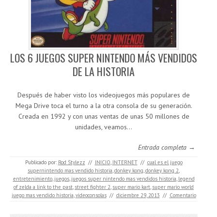
LOS 6 JUEGOS SUPER NINTENDO MÁS VENDIDOS
DE LA HISTORIA
Después de haber visto los videojuegos más populares de
Mega Drive toca el turno a la otra consola de su generación.
Creada en 1992 y con unas ventas de unas 50 millones de
unidades, veamos…
Entrada completa →
Publicado por:
Rod Stylezz
//
INICIO
,
INTERNET
//
cual es el juego
supernintendo mas vendido historia
,
donkey kong
,
donkey kong 2
,
entretenimiento
,
juegos
,
juegos super nintendo mas vendidos historia
,
legend
of zelda a link to the past
,
street fighter 2
,
super mario kart
,
super mario world
juego mas vendido historia
,
videoconsolas
//
diciembre 29, 2013
//
Comentario