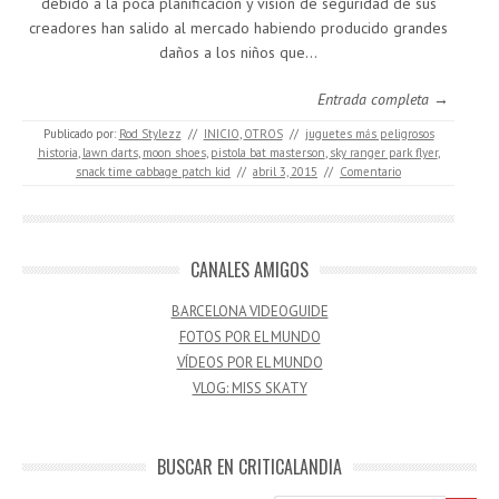
debido a la poca planificación y visión de seguridad de sus
creadores han salido al mercado habiendo producido grandes
daños a los niños que…
Entrada completa →
Publicado por:
Rod Stylezz
//
INICIO
,
OTROS
//
juguetes más peligrosos
historia
,
lawn darts
,
moon shoes
,
pistola bat masterson
,
sky ranger park flyer
,
snack time cabbage patch kid
//
abril 3, 2015
//
Comentario
CANALES AMIGOS
BARCELONA VIDEOGUIDE
FOTOS POR EL MUNDO
VÍDEOS POR EL MUNDO
VLOG: MISS SKATY
BUSCAR EN CRITICALANDIA