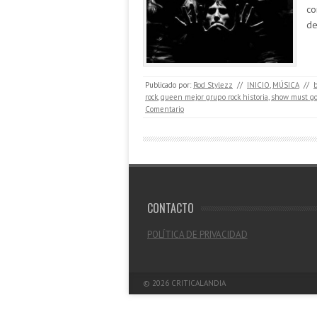
co
de
Publicado por:
Rod Stylezz
//
INICIO
,
MÚSICA
//
rock
,
queen mejor grupo rock historia
,
show must go
Comentario
CONTACTO
POLÍTICA DE PRIVACIDAD
© 2026
CRITICALANDIA