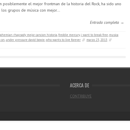
n posiblemente el mejor frontman de la historia del Rock, ha sido uno
 los grupos de música con mejor…
Entrada completa →
bohemian rhapsody mejor cancion historia
,
freddie mercury
,
i want to break free
,
musica
 on
,
under pressure david bowie
,
who wants to live forever
//
marzo 23, 2013
//
ACERCA DE
CONTRIBUYE