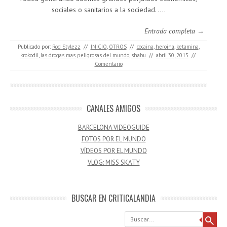
sociales o sanitarios a la sociedad. .…
Entrada completa →
Publicado por:
Rod Stylezz
//
INICIO
,
OTROS
//
cocaina
,
heroina
,
ketamina
,
krokodil
,
las drogas mas peligrosas del mundo
,
shabu
//
abril 30, 2015
//
Comentario
CANALES AMIGOS
BARCELONA VIDEOGUIDE
FOTOS POR EL MUNDO
VÍDEOS POR EL MUNDO
VLOG: MISS SKATY
BUSCAR EN CRITICALANDIA
Buscar