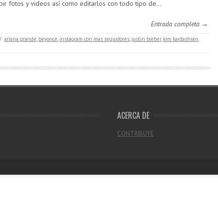
bir fotos y videos así como editarlos con todo tipo de…
Entrada completa →
/
ariana grande
,
beyonce
,
instagram con mas seguidores
,
justin bieber
,
kim kardashian
,
ACERCA DE
CONTRIBUYE