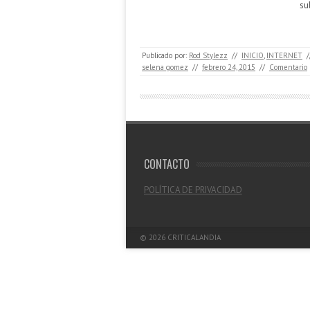
su
Publicado por:
Rod Stylezz
//
INICIO
,
INTERNET
/
selena gomez
//
febrero 24, 2015
//
Comentario
CONTACTO
POLÍTICA DE PRIVACIDAD
© 2026
CRITICALANDIA