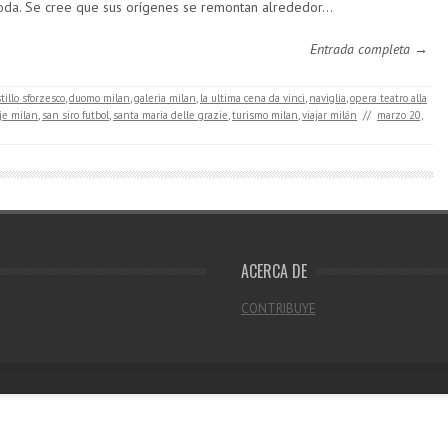
da. Se cree que sus orígenes se remontan alrededor…
Entrada completa →
tillo sforzesco
,
duomo milan
,
galeria milan
,
la ultima cena da vinci
,
naviglia
,
opera teatro alla
je milan
,
san siro futbol
,
santa maria delle grazie
,
turismo milan
,
viajar milán
//
marzo 20,
ACERCA DE
CONTRIBUYE