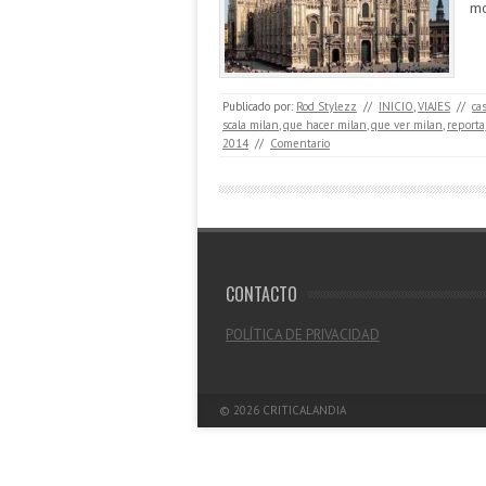
mo
Publicado por:
Rod Stylezz
//
INICIO
,
VIAJES
//
cas
scala milan
,
que hacer milan
,
que ver milan
,
reporta
2014
//
Comentario
CONTACTO
POLÍTICA DE PRIVACIDAD
© 2026
CRITICALANDIA