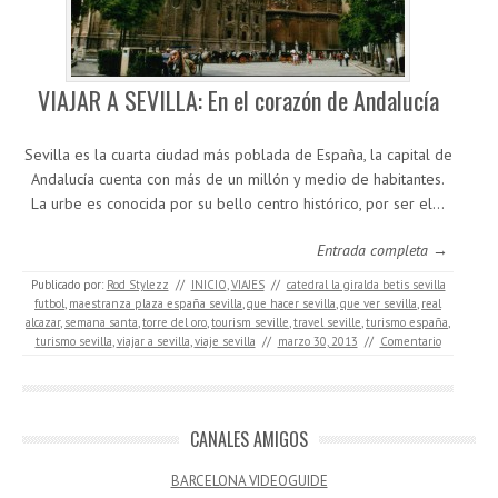
VIAJAR A SEVILLA: En el corazón de Andalucía
Sevilla es la cuarta ciudad más poblada de España, la capital de
Andalucía cuenta con más de un millón y medio de habitantes.
La urbe es conocida por su bello centro histórico, por ser el…
Entrada completa →
Publicado por:
Rod Stylezz
//
INICIO
,
VIAJES
//
catedral la giralda betis sevilla
futbol
,
maestranza plaza españa sevilla
,
que hacer sevilla
,
que ver sevilla
,
real
alcazar
,
semana santa
,
torre del oro
,
tourism seville
,
travel seville
,
turismo españa
,
turismo sevilla
,
viajar a sevilla
,
viaje sevilla
//
marzo 30, 2013
//
Comentario
CANALES AMIGOS
BARCELONA VIDEOGUIDE