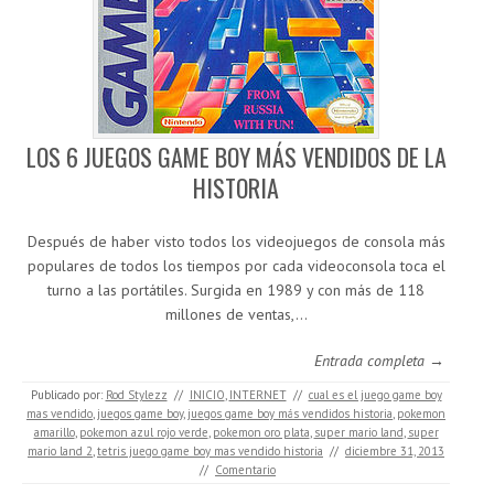
LOS 6 JUEGOS GAME BOY MÁS VENDIDOS DE LA
HISTORIA
Después de haber visto todos los videojuegos de consola más
populares de todos los tiempos por cada videoconsola toca el
turno a las portátiles. Surgida en 1989 y con más de 118
millones de ventas,…
Entrada completa →
Publicado por:
Rod Stylezz
//
INICIO
,
INTERNET
//
cual es el juego game boy
mas vendido
,
juegos game boy
,
juegos game boy más vendidos historia
,
pokemon
amarillo
,
pokemon azul rojo verde
,
pokemon oro plata
,
super mario land
,
super
mario land 2
,
tetris juego game boy mas vendido historia
//
diciembre 31, 2013
//
Comentario