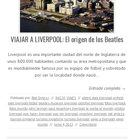
VIAJAR A LIVERPOOL: El origen de los Beatles
Liverpool es una importante ciudad del norte de Inglaterra de
unos 800.000 habitantes contando su área metropolitana y que
es mundialmente famosa por su equipo de fútbol y sobretodo
por ser la localidad donde nació…
Entrada completa →
Publicado por:
Rod Stylezz
//
INICIO
,
VIAJES
//
albert dock liverpool
,
anfield
road liverpool futbol
,
beatles museum liverpool
,
catedral liverpool
,
fotos liverpool
,
fotos mundo
,
john lennon paul mccartney liverpool
,
la vuelta al mundo
,
photos
liverpool
,
que hacer liverpool
,
que ver liverpool
,
reportaje liverpool
,
rod stylezz
,
tourism england
,
turismo inglaterra
,
turismo liverpool
,
viajar a liverpool
,
viajar
mundo
//
junio 4, 2013
//
Comentario