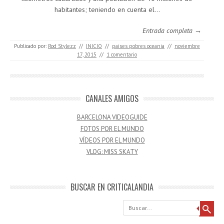
habitantes; teniendo en cuenta el…
Entrada completa →
Publicado por:
Rod Stylezz
//
INICIO
//
paises pobres oceania
//
noviembre
17, 2015
//
1 comentario
CANALES AMIGOS
BARCELONA VIDEOGUIDE
FOTOS POR EL MUNDO
VÍDEOS POR EL MUNDO
VLOG: MISS SKATY
BUSCAR EN CRITICALANDIA
Buscar