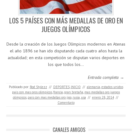
LOS 5 PAÍSES CON MÁS MEDALLAS DE ORO EN
JUEGOS OLÍMPICOS
Desde la creación de los Juegos Olímpicos modernos en Atenas
el año 1896 se han ido disputando cada cuatro años hasta la
actualidad; en esta competición se disputan varios deportes en
los que todos los…
Entrada completa →
Publicado por:
Rod Stylezz
//
DEPORTES
,
INICIO
//
alemania
,
estados unidos
pais con mas oros olimpicos
,
francia
,
gran bretaña
,
mas medallas oro juegos
olimpicos
,
pais con mas medallas oro jjoo
,
rusia
,
usa
//
enero 28, 2014
//
Comentario
CANALES AMIGOS