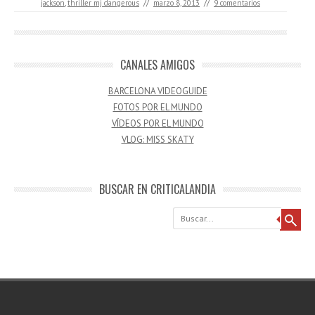
jackson
,
thriller mj dangerous
//
marzo 8, 2013
//
9 comentarios
CANALES AMIGOS
BARCELONA VIDEOGUIDE
FOTOS POR EL MUNDO
VÍDEOS POR EL MUNDO
VLOG: MISS SKATY
BUSCAR EN CRITICALANDIA
Buscar