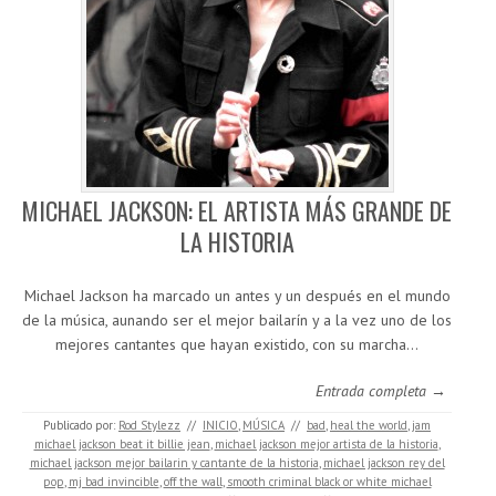
MICHAEL JACKSON: EL ARTISTA MÁS GRANDE DE
LA HISTORIA
Michael Jackson ha marcado un antes y un después en el mundo
de la música, aunando ser el mejor bailarín y a la vez uno de los
mejores cantantes que hayan existido, con su marcha…
Entrada completa →
Publicado por:
Rod Stylezz
//
INICIO
,
MÚSICA
//
bad
,
heal the world
,
jam
michael jackson beat it billie jean
,
michael jackson mejor artista de la historia
,
michael jackson mejor bailarin y cantante de la historia
,
michael jackson rey del
pop
,
mj bad invincible
,
off the wall
,
smooth criminal black or white michael