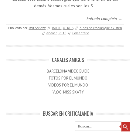
demás. Veamos cuales son los 5…
Entrada completa →
Publicado por:
Rod Stylezz
//
INICIO
,
OTROS
//
niños no creeras que existen
//
enero 1, 2016
//
Comentario
CANALES AMIGOS
BARCELONA VIDEOGUIDE
FOTOS POR EL MUNDO
VÍDEOS POR EL MUNDO
VLOG: MISS SKATY
BUSCAR EN CRITICALANDIA
Buscar