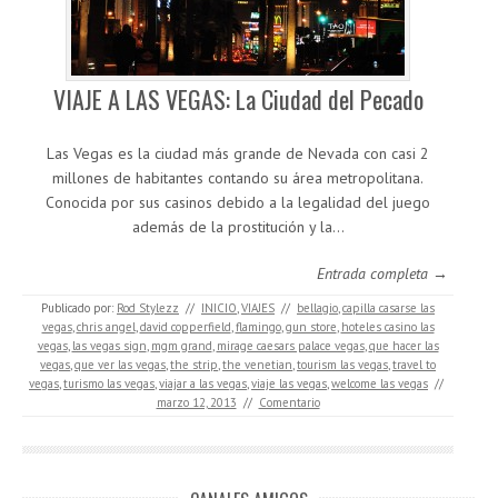
VIAJE A LAS VEGAS: La Ciudad del Pecado
Las Vegas es la ciudad más grande de Nevada con casi 2
millones de habitantes contando su área metropolitana.
Conocida por sus casinos debido a la legalidad del juego
además de la prostitución y la…
Entrada completa →
Publicado por:
Rod Stylezz
//
INICIO
,
VIAJES
//
bellagio
,
capilla casarse las
vegas
,
chris angel
,
david copperfield
,
flamingo
,
gun store
,
hoteles casino las
vegas
,
las vegas sign
,
mgm grand
,
mirage caesars palace vegas
,
que hacer las
vegas
,
que ver las vegas
,
the strip
,
the venetian
,
tourism las vegas
,
travel to
vegas
,
turismo las vegas
,
viajar a las vegas
,
viaje las vegas
,
welcome las vegas
//
marzo 12, 2013
//
Comentario