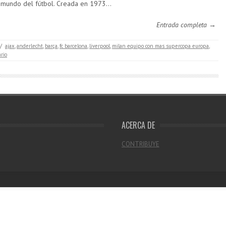
 mundo del fútbol. Creada en 1973…
Entrada completa →
/
ajax
,
anderlecht
,
barça
,
fc barcelona
,
liverpool
,
milan equipo con mas supercopa europa
,
rio
ACERCA DE
CONTRIBUYE