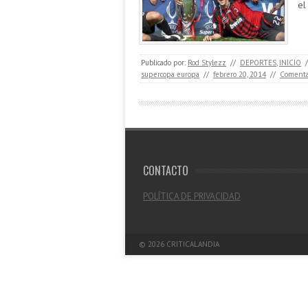
el
Publicado por:
Rod Stylezz
//
DEPORTES
,
INICIO
/
supercopa europa
//
febrero 20, 2014
//
Comenta
CONTACTO
POLÍTICA DE PRIVACIDAD
© 2026
CRITICALANDIA