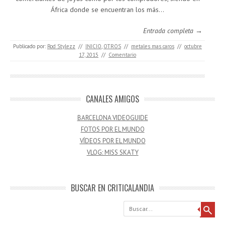
África donde se encuentran los más…
Entrada completa →
Publicado por:
Rod Stylezz
//
INICIO
,
OTROS
//
metales mas caros
//
octubre
17, 2015
//
Comentario
CANALES AMIGOS
BARCELONA VIDEOGUIDE
FOTOS POR EL MUNDO
VÍDEOS POR EL MUNDO
VLOG: MISS SKATY
BUSCAR EN CRITICALANDIA
Buscar