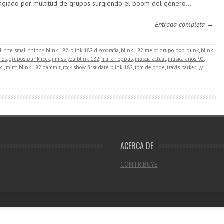
agiado por multitud de grupos surgiendo el boom del género…
Entrada completa →
ll the small things blink 182
,
blink 182 discografia
,
blink 182 mejor grupo pop punk
,
blink
nos
,
grupos punk-rock
,
i miss you blink 182
,
mark hoppus
,
muscia actual
,
musica años 90
,
xi
,
mutt blink 182 dammit
,
rock show first date blink 182
,
tom delonge
,
travis barker
//
ACERCA DE
CONTRIBUYE