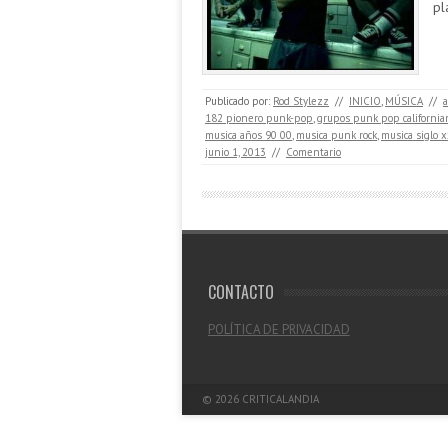
pl
Publicado por:
Rod Stylezz
//
INICIO
,
MÚSICA
//
a
182 pionero punk-pop
,
grupos punk pop california
musica años 90 00
,
musica punk rock
,
musica siglo x
junio 1, 2013
//
Comentario
CONTACTO
POLÍTICA DE PRIVACIDAD
© 2026
CRITICALANDIA