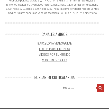
Publicado por:
Rod Stylezz
//
INICIO
,
INTERNET
//
internet records
,
los 5
telefonos moviles mas vendidos historia
,
nokia
,
nokia 1110 el mas vendido
,
nokia
1200
,
nokia 3210
,
nokia 3310
,
nokia 5230
,
nokia maximo vendedor
,
records ventas
moviles
,
smartphone mas vendido
,
tecnologia
//
julio 5, 2013
//
Comentario
CANALES AMIGOS
BARCELONA VIDEOGUIDE
FOTOS POR EL MUNDO
VÍDEOS POR EL MUNDO
VLOG: MISS SKATY
BUSCAR EN CRITICALANDIA
Buscar