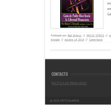
im
em
Gé
Publicado por:
Rod Stylezz
//
INICIO
,
OTROS
//
e
kiyosaki
//
octubre 14, 2014
//
Comentario
CONTACTO
POLÍTICA DE PRIVACIDAD
© 2026
CRITICALANDIA