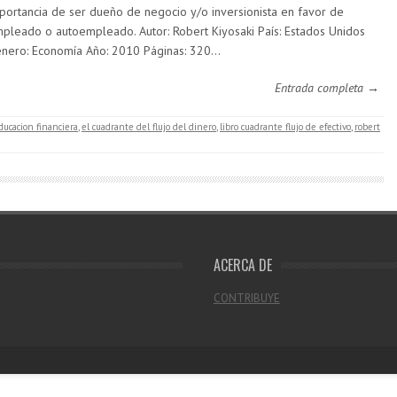
portancia de ser dueño de negocio y/o inversionista en favor de
pleado o autoempleado. Autor: Robert Kiyosaki País: Estados Unidos
nero: Economía Año: 2010 Páginas: 320…
Entrada completa →
ducacion financiera
,
el cuadrante del flujo del dinero
,
libro cuadrante flujo de efectivo
,
robert
ACERCA DE
CONTRIBUYE