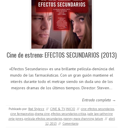
Cine de estreno: EFECTOS SECUNDARIOS (2013)
«Efectos Secundarios» es una brillante película-denúncia del
mundo de las farmacéuticas. Con un gran guión mantiene el
interés durante todo el metraje siendo sin duda uno de los
mejores dramas de los últimos tiempos. Director: Steven…
Entrada completa →
Publicado por:
Rod Stylezz
//
CINE & TV
,
INICIO
//
cine efectos secundarios
,
cine farmaceutico
,
drama cine
,
efectos secundarios critica
,
jude law catherine
zeta-jones
,
pelicula efectos secundarios
,
rooney mara channing tatum
//
abril
12, 2013
//
Comentario