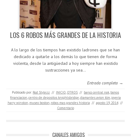
LOS 6 ROBOS MÁS GRANDES DE LA HISTORIA
A lo largo de los tiempos han existido ladrones que se han
dedicado a quitarle a los demás lo que tienen de forma
violenta, desde la antigüedad a hoy siempre han existido
sustracciones ya sea…
Entrada completa →
Publicado por:
Rod Stylezz
//
INICIO
,
OTROS
//
banco central irak
,
bonos
financiacion
,
centro de depositos knightsbridge
,
diamantes avion klm
,
joyeria
harry winston
,
museo boston
,
robos mas grandes historia
//
agosto 19, 2014
//
Comentario
CANALES AMIGOS