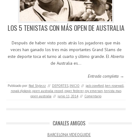
LOS 5 TENISTAS CON MÁS OPEN DE AUSTRALIA
Después de haber visto posts atrás los jugadores que más
veces han ganado los tres más importantes Grand Slams de
este deporte toca el turno al cuarto y último grande. El Abierto
de Australia es…
Entrada completa →
Publicado por:
Rod Stylezz
//
DEPORTES
,
INICIO
//
jack crawford
,
ken rosewall
,
novak djokovic
,
open australia record
,
roger federer
,
roy emerson
,
tenista mas
open australia
//
junio 11, 2014
//
Comentario
CANALES AMIGOS
BARCELONA VIDEOGUIDE