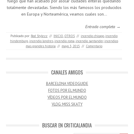
fuego que han acabado por asolar ciudades enteras quedando
totalmente devastadas. Siendo los más famosos los producidos
en Europa y Norteamérica, veamos cuales son…
Entrada completa →
Publicado por:
Rod Stylezz
//
INICIO
,
OTROS
//
incendio chicago
,
incendio
hindemburg
,
incendio londres
,
incendio roma
,
incendio santander
,
incendios
mas grandes historia
//
mayo 3, 2015
//
Comentario
CANALES AMIGOS
BARCELONA VIDEOGUIDE
FOTOS POR EL MUNDO
VÍDEOS POR EL MUNDO
VLOG: MISS SKATY
BUSCAR EN CRITICALANDIA