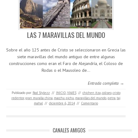
LAS 7 MARAVILLAS DEL MUNDO
Sobre el año 125 antes de Cristo se seleccionaron en Grecia las
siete maravillas del mundo antiguo de entre algunas
construcciones como eran el Faro de Alejandría, el Coloso de
Rodas o el Mausoleo de…
Entrada completa →
Publicado por:
Rod Stylezz
//
INICIO
,
VIAJES
//
chichen itza
,
coliseo
,
cristo
redentor
,
gran muralla china
,
macchu pichu
,
maravillas del mundo
,
petra
,
taj
mahal
//
diciembre 6, 2014
//
Comentario
CANALES AMIGOS