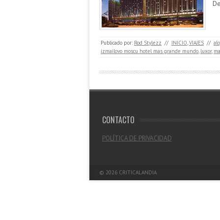
De
Publicado por:
Rod Stylezz
//
INICIO
,
VIAJES
//
al
izmailovo moscu hotel mas grande mundo
,
luxor
,
ma
CONTACTO
POLÍTICA DE PRIVACIDAD
© 2026
CRITICALANDIA