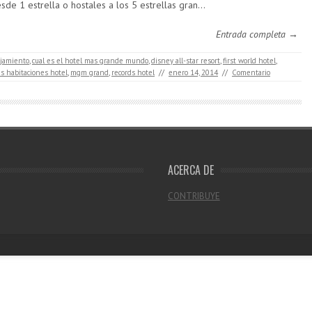
sde 1 estrella o hostales a los 5 estrellas gran…
Entrada completa →
ojamiento
,
cual es el hotel mas grande mundo
,
disney all-star resort
,
first world hotel
,
s habitaciones hotel
,
mgm grand
,
records hotel
//
enero 14, 2014
//
Comentario
ACERCA DE
CONTRIBUYE