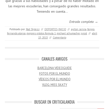
que gracias a sus habilidades y a pesar de no haber militado en
las mejores escuderías, han conseguido grandes resultados.
Teniendo en cuenta…
Entrada completa →
Publicado por:
Rod Stylezz
//
DEPORTES
,
INICIO
//
ayrton senna
,
fangio
,
fernando alonso
,
mejores pilotos formula 1
,
michael schumacher
,
prost
//
abril
15, 2015
//
Comentario
CANALES AMIGOS
BARCELONA VIDEOGUIDE
FOTOS POR EL MUNDO
VÍDEOS POR EL MUNDO
VLOG: MISS SKATY
BUSCAR EN CRITICALANDIA