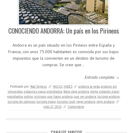
CONOCIENDO ANDORRA: Un país en los Pirineos
Andorra es un país situado en los Pirineos entre España y
Francia, con unos 75.000 habitantes es conocida por sus bajos
impuestos que la convierten en un destino de turismo de
compras. Se cree que…
Entrada completa →
Publicado por:
Rod Stylezz
//
INICIO
,
VIAJES
//
andorra la vella
,
andorra sin
impuestos
,
estacines esquí grandvalira
,
fotos viaje andorra
,
mejor estación esqúí
grandvalira
,
ordino
,
pirineos
,
que hacer andorra
,
que ver andorra
,
turismo andorra
,
turismo de compras
,
turismo esqui
,
turismo rural
,
viajar andorra
,
viaje andorra
//
julio 17, 2013
//
Comentario
CANALES AMIGOS