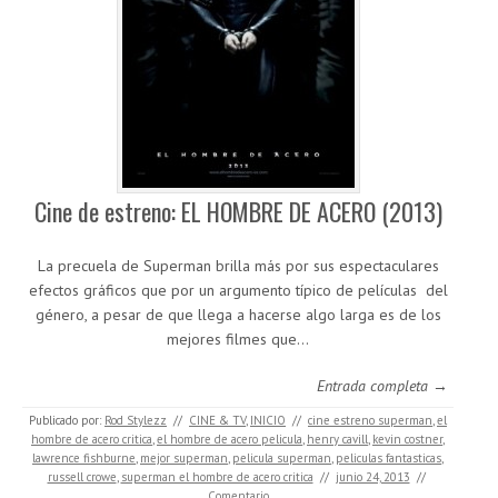
Cine de estreno: EL HOMBRE DE ACERO (2013)
La precuela de Superman brilla más por sus espectaculares
efectos gráficos que por un argumento típico de películas del
género, a pesar de que llega a hacerse algo larga es de los
mejores filmes que…
Entrada completa →
Publicado por:
Rod Stylezz
//
CINE & TV
,
INICIO
//
cine estreno superman
,
el
hombre de acero critica
,
el hombre de acero pelicula
,
henry cavill
,
kevin costner
,
lawrence fishburne
,
mejor superman
,
pelicula superman
,
peliculas fantasticas
,
russell crowe
,
superman el hombre de acero critica
//
junio 24, 2013
//
Comentario