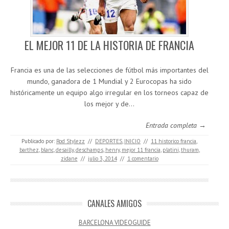
EL MEJOR 11 DE LA HISTORIA DE FRANCIA
Francia es una de las selecciones de fútbol más importantes del
mundo, ganadora de 1 Mundial y 2 Eurocopas ha sido
históricamente un equipo algo irregular en los torneos capaz de
los mejor y de…
Entrada completa →
Publicado por:
Rod Stylezz
//
DEPORTES
,
INICIO
//
11 historico francia
,
barthez
,
blanc
,
desailly
,
deschamps
,
henry
,
mejor 11 francia
,
platini
,
thuram
,
zidane
//
julio 3, 2014
//
1 comentario
CANALES AMIGOS
BARCELONA VIDEOGUIDE