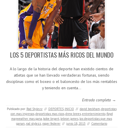
LOS 5 DEPORTISTAS MÁS RICOS DEL MUNDO
A lo largo de la historia del deporte han existido cientos de
atletas que se han llevado verdaderas fortunas, siendo
disciplinas como el boxeo o el baloncesto de los más rentables
y teniendo en cuenta…
Entrada completa →
Publicado por:
Rod Stylezz
//
DEPORTES
,
INICIO
//
david beckham
,
deportistas
con mas ingresos
,
deportistas mas ricos
,
drew brees
,
entretenimiento
,
floyd
mayweather mas gana
,
kobe bryant
,
lebron james
,
los deportistas que mas
ganan
,
rod stylezz
,
roger federer
//
junio 18, 2013
//
Comentario