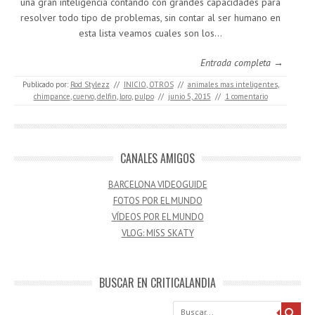
una gran inteligencia contando con grandes capacidades para
resolver todo tipo de problemas, sin contar al ser humano en
esta lista veamos cuales son los…
Entrada completa →
Publicado por:
Rod Stylezz
//
INICIO
,
OTROS
//
animales mas inteligentes
,
chimpance
,
cuervo
,
delfin
,
loro
,
pulpo
//
junio 5, 2015
//
1 comentario
CANALES AMIGOS
BARCELONA VIDEOGUIDE
FOTOS POR EL MUNDO
VÍDEOS POR EL MUNDO
VLOG: MISS SKATY
BUSCAR EN CRITICALANDIA
Buscar