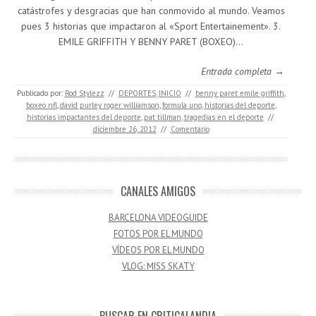
catástrofes y desgracias que han conmovido al mundo. Veamos
pues 3 historias que impactaron al «Sport Entertainement». 3.
EMILE GRIFFITH Y BENNY PARET (BOXEO)…
Entrada completa →
Publicado por:
Rod Stylezz
//
DEPORTES
,
INICIO
//
benny paret emile griffith
,
boxeo nfl
,
david purley roger williamson
,
formula uno
,
historias del deporte
,
historias impactantes del deporte
,
pat tillman
,
tragedias en el deporte
//
diciembre 26, 2012
//
Comentario
CANALES AMIGOS
BARCELONA VIDEOGUIDE
FOTOS POR EL MUNDO
VÍDEOS POR EL MUNDO
VLOG: MISS SKATY