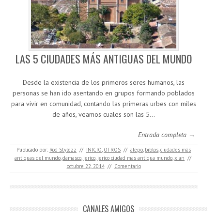
LAS 5 CIUDADES MÁS ANTIGUAS DEL MUNDO
Desde la existencia de los primeros seres humanos, las
personas se han ido asentando en grupos formando poblados
para vivir en comunidad, contando las primeras urbes con miles
de años, veamos cuales son las 5…
Entrada completa →
Publicado por:
Rod Stylezz
//
INICIO
,
OTROS
//
alepo
,
biblos
,
ciudades más
antiguas del mundo
,
damasco
,
jerico
,
jerico ciudad mas antigua mundo
,
xian
//
octubre 22, 2014
//
Comentario
CANALES AMIGOS