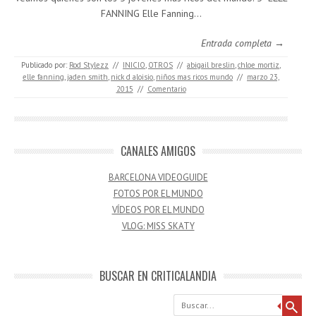
FANNING Elle Fanning…
Entrada completa →
Publicado por:
Rod Stylezz
//
INICIO
,
OTROS
//
abigail breslin
,
chloe mortiz
,
elle fanning
,
jaden smith
,
nick d aloisio
,
niños mas ricos mundo
//
marzo 23,
2015
//
Comentario
CANALES AMIGOS
BARCELONA VIDEOGUIDE
FOTOS POR EL MUNDO
VÍDEOS POR EL MUNDO
VLOG: MISS SKATY
BUSCAR EN CRITICALANDIA
Buscar