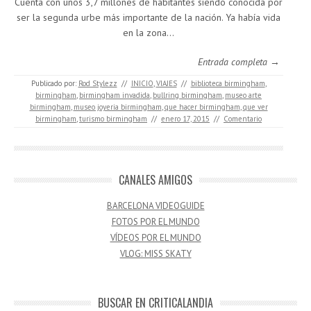
Cuenta con unos 3,7 millones de habitantes siendo conocida por
ser la segunda urbe más importante de la nación. Ya había vida
en la zona…
Entrada completa →
Publicado por:
Rod Stylezz
//
INICIO
,
VIAJES
//
biblioteca birmingham
,
birmingham
,
birmingham invadida
,
bullring birmingham
,
museo arte
birmingham
,
museo joyeria birmingham
,
que hacer birmingham
,
que ver
birmingham
,
turismo birmingham
//
enero 17, 2015
//
Comentario
CANALES AMIGOS
BARCELONA VIDEOGUIDE
FOTOS POR EL MUNDO
VÍDEOS POR EL MUNDO
VLOG: MISS SKATY
BUSCAR EN CRITICALANDIA