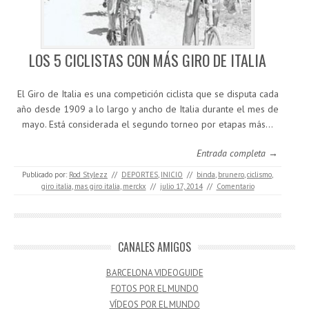
LOS 5 CICLISTAS CON MÁS GIRO DE ITALIA
El Giro de Italia es una competición ciclista que se disputa cada
año desde 1909 a lo largo y ancho de Italia durante el mes de
mayo. Está considerada el segundo torneo por etapas más…
Entrada completa →
Publicado por:
Rod Stylezz
//
DEPORTES
,
INICIO
//
binda
,
brunero
,
ciclismo
,
giro italia
,
mas giro italia
,
merckx
//
julio 17, 2014
//
Comentario
CANALES AMIGOS
BARCELONA VIDEOGUIDE
FOTOS POR EL MUNDO
VÍDEOS POR EL MUNDO