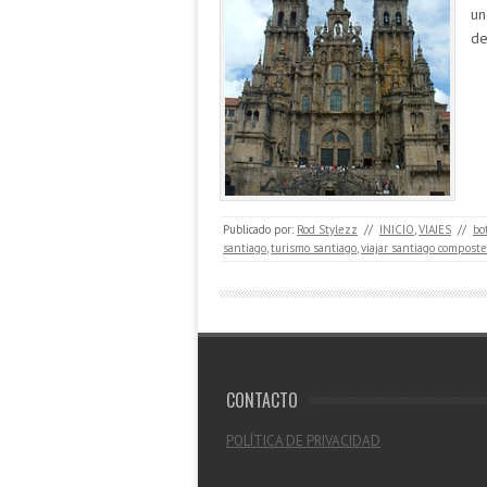
un
de
Publicado por:
Rod Stylezz
//
INICIO
,
VIAJES
//
bo
santiago
,
turismo santiago
,
viajar santiago composte
CONTACTO
POLÍTICA DE PRIVACIDAD