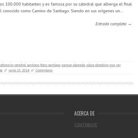
os 100.000 habitantes y es famosa por su catedral que alberga el final
l conocido como Camino de Santiago. Siendo en sus orígenes un…
Entrada completa →
tafumeiro
,
catedral santiago
,
fotos santiago
,
parque alameda
,
plaza obradoiro
,
que ver
la
//
junio 15, 2014
//
Comentario
ACERCA DE
CONTRIBUYE