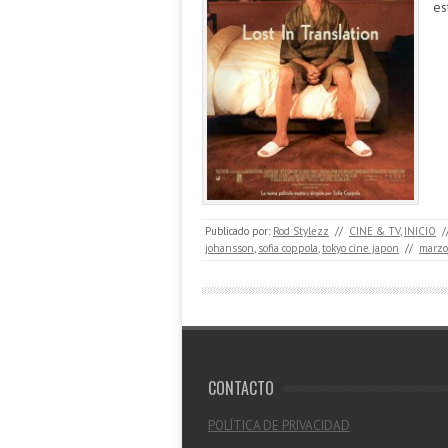
es
Publicado por:
Rod Stylezz
//
CINE & TV
,
INICIO
/
johansson
,
sofia coppola
,
tokyo cine japon
//
marzo
CONTACTO
POLÍTICA DE PRIVACIDAD