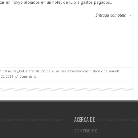
tar en Tokyo alojados en un hotel de lujo a gastos pagados.…
Entrada completa →
/
bill murray
,
lost in translation
,
peliculas mas sobrevaloradas historia cine
,
scarlett
 21, 2013
//
Comentario
ACERCA DE
CONTRIBUYE