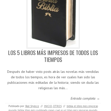
LOS 5 LIBROS MÁS IMPRESOS DE TODOS LOS
TIEMPOS
Después de haber visto posts atrás las novelas más vendidas
de todos los tiempos, es hora de ver cuales han sido las
publicaciones más editadas de la historia; siendo sin duda las
religiosas las más…
Entrada completa →
Publicado por:
Rod Stylezz
//
INICIO
,
OTROS
//
biblia el libro más impreso
mundo
,
biblia libro más publicado
,
coran
,
cual es el libro más impreso mundo
,