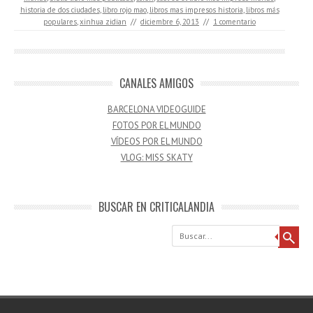
historia de dos ciudades
,
libro rojo mao
,
libros mas impresos historia
,
libros más
populares
,
xinhua zidian
//
diciembre 6, 2013
//
1 comentario
CANALES AMIGOS
BARCELONA VIDEOGUIDE
FOTOS POR EL MUNDO
VÍDEOS POR EL MUNDO
VLOG: MISS SKATY
BUSCAR EN CRITICALANDIA
Buscar