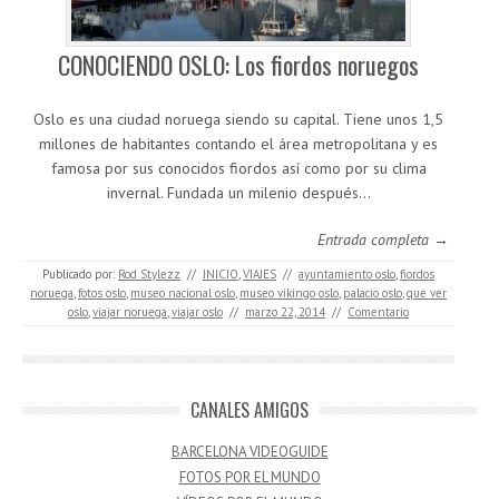
CONOCIENDO OSLO: Los fiordos noruegos
Oslo es una ciudad noruega siendo su capital. Tiene unos 1,5
millones de habitantes contando el área metropolitana y es
famosa por sus conocidos fiordos así como por su clima
invernal. Fundada un milenio después…
Entrada completa →
Publicado por:
Rod Stylezz
//
INICIO
,
VIAJES
//
ayuntamiento oslo
,
fiordos
noruega
,
fotos oslo
,
museo nacional oslo
,
museo vikingo oslo
,
palacio oslo
,
que ver
oslo
,
viajar noruega
,
viajar oslo
//
marzo 22, 2014
//
Comentario
CANALES AMIGOS
BARCELONA VIDEOGUIDE
FOTOS POR EL MUNDO