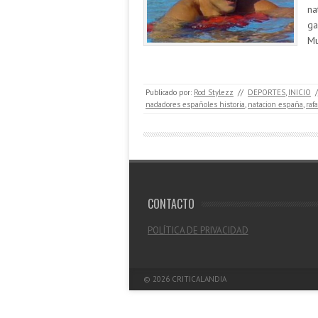
na
ga
Mu
Publicado por:
Rod Stylezz
//
DEPORTES
,
INICIO
/
nadadores españoles historia
,
natacion españa
,
raf
CONTACTO
POLÍTICA DE PRIVACIDAD
© 2026
CRITICALANDIA