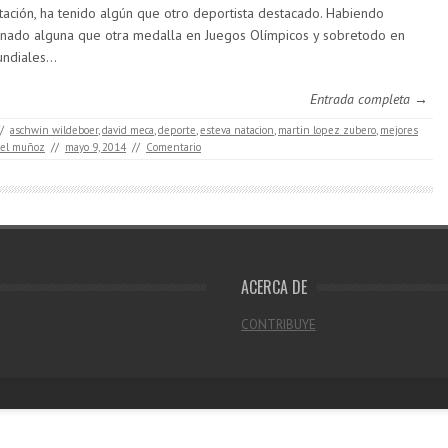
tación, ha tenido algún que otro deportista destacado. Habiendo
nado alguna que otra medalla en Juegos Olímpicos y sobretodo en
ndiales…
Entrada completa →
/
aschwin wildeboer
,
david meca
,
deporte
,
esteva natacion
,
martin lopez zubero
,
mejores
ael muñoz
//
mayo 9, 2014
//
Comentario
ACERCA DE
CONTRIBUYE