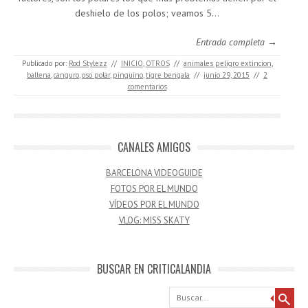
deshielo de los polos; veamos 5…
Entrada completa →
Publicado por:
Rod Stylezz
//
INICIO
,
OTROS
//
animales peligro extincion
,
ballena
,
canguro
,
oso polar
,
pinguino
,
tigre bengala
//
junio 29, 2015
//
2
comentarios
CANALES AMIGOS
BARCELONA VIDEOGUIDE
FOTOS POR EL MUNDO
VÍDEOS POR EL MUNDO
VLOG: MISS SKATY
BUSCAR EN CRITICALANDIA
Buscar