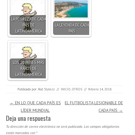
LA POBREZA DE CADA
PAÍS DE
LA LEYENDA DE CADA
LATINOAMÉRICA
PAÍS
LOS 20 PAÍSES MÁS
RAROS DE
LATINOAMÉRICA
Publicado por:
Rod Stylezz
//
INICIO
,
OTROS
//
febrero 14, 2018
Navegación de entradas
←
EN LO QUE CADA PAÍS ES
EL FUTBOLISTA LESIONABLE DE
LÍDER MUNDIAL
CADA PAÍS
→
Deja una respuesta
Tu dirección de correo electrónico no será publicada.
Los campos obligatorios
están marcados con
*