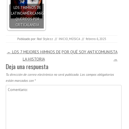
LOS 7 HIMNOS DE
LATINOAMÉRICA MÁS
QUERIDOS POR
CRITICALANDIA
Publicado por:
Rod Stylezz
//
INICIO
,
MÚSICA
//
febrero 6, 2025
Navegación de entradas
←
LOS 7 MEJORES HIMNOS DE
POR QUÉ SOY ANTICOMUNISTA
LA HISTORIA
→
Deja una respuesta
Tu dirección de correo electrónico no será publicada.
Los campos obligatorios
están marcados con
*