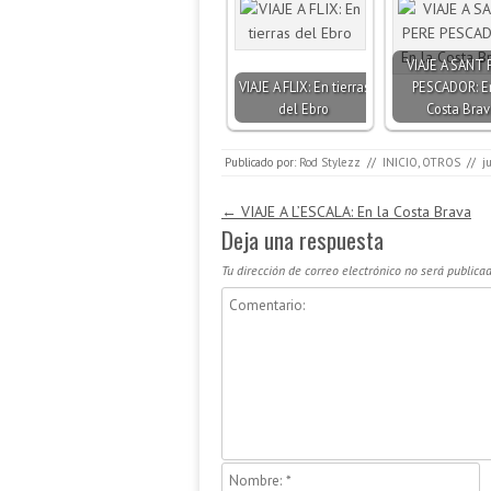
VIAJE A SANT 
VIAJE A FLIX: En tierras
PESCADOR: E
del Ebro
Costa Brav
Publicado por:
Rod Stylezz
//
INICIO
,
OTROS
//
j
Navegación de entradas
←
VIAJE A L’ESCALA: En la Costa Brava
Deja una respuesta
Tu dirección de correo electrónico no será publicad