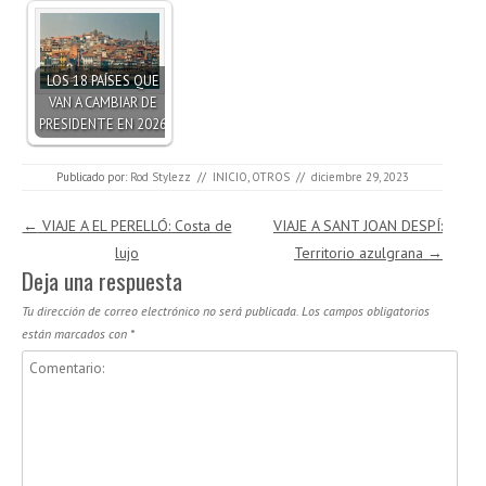
LOS 18 PAÍSES QUE
VAN A CAMBIAR DE
PRESIDENTE EN 2026
Publicado por:
Rod Stylezz
//
INICIO
,
OTROS
//
diciembre 29, 2023
Navegación de entradas
←
VIAJE A EL PERELLÓ: Costa de
VIAJE A SANT JOAN DESPÍ:
lujo
Territorio azulgrana
→
Deja una respuesta
Tu dirección de correo electrónico no será publicada.
Los campos obligatorios
están marcados con
*