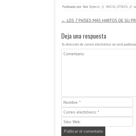
Publicado por:
Rod Stylezz
//
INICIO
,
OTROS
//
s
Navegación de entradas
←
LOS 7 PAÍSES MÁS HARTOS DE SU P
Deja una respuesta
Tu dirección de correo electrónico no será publicad