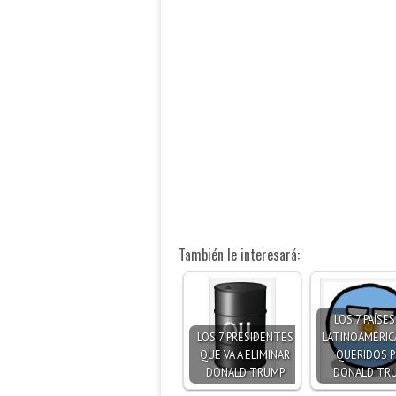
También le interesará:
LOS 7 PAÍSES
LOS 7 PRESIDENTES
LATINOAMÉRIC
QUE VA A ELIMINAR
QUERIDOS 
DONALD TRUMP
DONALD TR