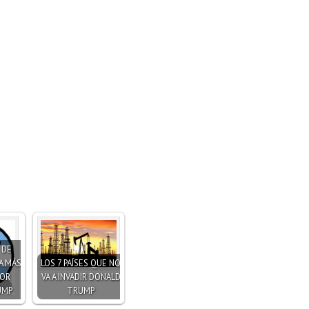
 DE
A MÁS
LOS 7 PAÍSES QUE NO
POR
VA A INVADIR DONALD
UMP
TRUMP