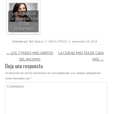
LOS 20 PAÍSES DE
LATINOAMÉRICA QUE
ESTÁN
DESPERTANDO
Publicado por:
Rod Stylezz
//
INICIO
,
OTROS
//
septiembre 20, 2024
Navegación de entradas
←
LOS 7 PAÍSES MÁS HARTOS
LA CIUDAD MÁS FEA DE CADA
DEL RACISMO
PAÍS
→
Deja una respuesta
Tu dirección de correo electrónico no será publicada.
Los campos obligatorios
están marcados con
*