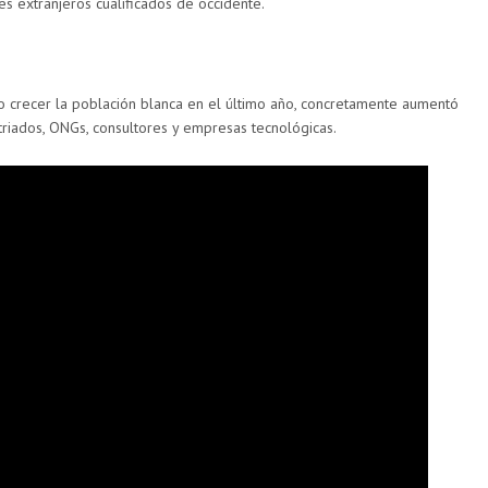
es extranjeros cualificados de occidente.
o crecer la población blanca en el último año, concretamente aumentó
riados, ONGs, consultores y empresas tecnológicas.