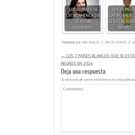
LOS 20 PAÍSES DE
LOS 20 PAÍSE
LATINOAMÉRICA QUE
LATINOAMÉRIC
SE ESTÁN
SE ESTÁN VOLV
VOLVIENDO…
NEGROS…
Publicado por:
Rod Stylezz
//
INICIO
,
OTROS
//
j
Navegación de entradas
←
LOS 7 PAÍSES BLANCOS QUE SE EST
NEGROS EN 2026
Deja una respuesta
Tu dirección de correo electrónico no será publicad