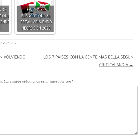
S DE
LOS 7 PAÍSES
A QUE
BLANCOS QUE SE
IENDO
ESTÁN VOLVIENDO
NEGROS EN 2026
unio 21, 2026
ÁN VOLVIENDO
LOS 7 PAÍSES CON LA GENTE MÁS BELLA SEGÚN
CRITICALANDIA
→
a.
Los campos obligatorios están marcados con
*