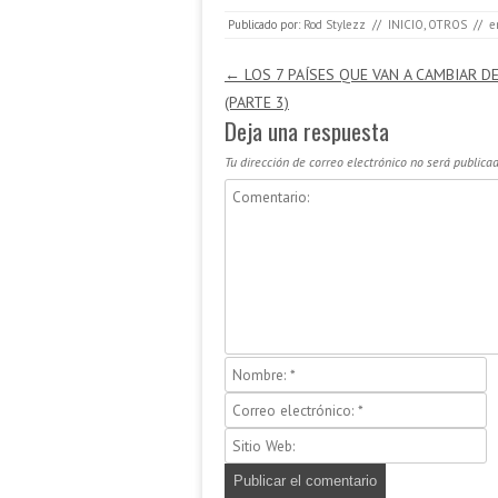
Publicado por:
Rod Stylezz
//
INICIO
,
OTROS
//
e
Navegación de entradas
←
LOS 7 PAÍSES QUE VAN A CAMBIAR D
(PARTE 3)
Deja una respuesta
Tu dirección de correo electrónico no será publicad