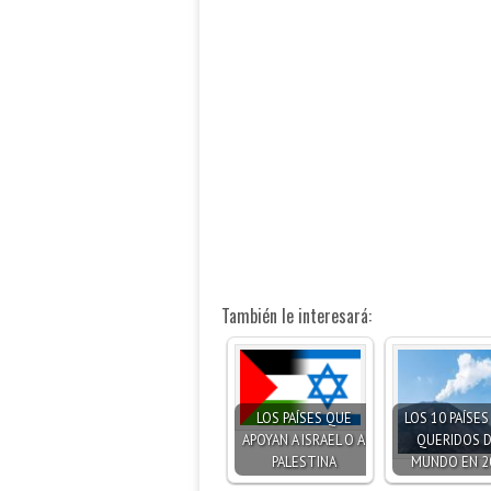
También le interesará:
LOS PAÍSES QUE
LOS 10 PAÍSE
APOYAN A ISRAEL O A
QUERIDOS 
PALESTINA
MUNDO EN 2